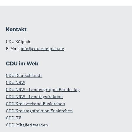
Kontakt
Fußbereich
CDU Zülpich
E-Mail:
info@cdu-zuelpich.de
CDU im Web
CDU Deutschlands
CDU NRW
CDU NRW - Landesgruppe Bundestag
CDU NRW - Landtagsfraktion
CDU Kreisverband Euskirchen
CDU Kreistagsfraktion Euskirchen
CDU-TV
CDU-Mitglied werden